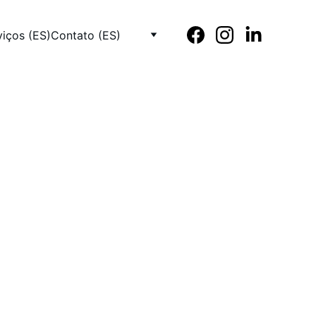
viços (ES)
Contato (ES)
 ®
esentes 