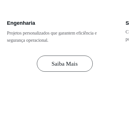
Engenharia
S
C
Projetos personalizados que garantem eficiência e 
p
segurança operacional.
Saiba Mais
Contato
Sempre prontos para atender
+55 11 2406-9417 / +5
+55 11 99115-4942
contato@amfbrasil.co