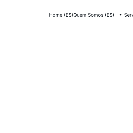
Home (ES)
Quem Somos (ES)
Ser
MF Brasil
ça e experiência pr