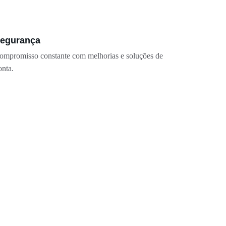
egurança
ompromisso constante com melhorias e soluções de 
onta.
 suas necessidades.
5 11 2404-0707
m