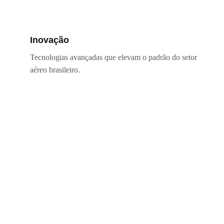
Inovação
Tecnologias avançadas que elevam o padrão do setor 
aéreo brasileiro.
Links Rápidos
•  
Home
•  
Quem Somos
•  
Área do Cliente